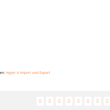
den:
Hyper-V Import und Export
Facebook
X
Reddit
LinkedIn
Tumblr
Pinterest
Vk
E
M