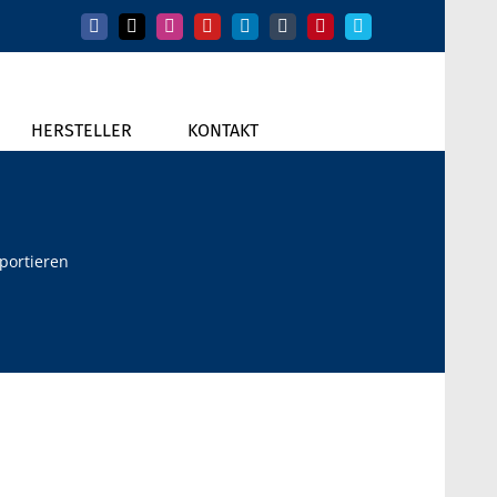
Facebook
X
Instagram
YouTube
LinkedIn
Tumblr
Pinterest
Vimeo
HERSTELLER
KONTAKT
portieren