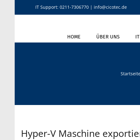
Zum
IT Support:
0211-7306770
|
info@cicotec.de
Inhalt
springen
HOME
ÜBER UNS
I
Startseit
Hyper-V Maschine exportie