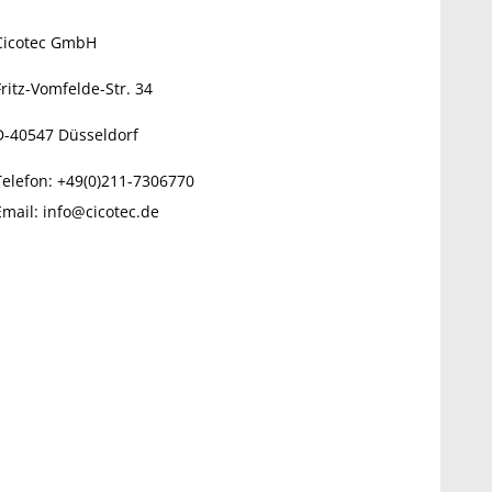
Cicotec GmbH
Fritz-Vomfelde-Str. 34
D-40547
Düsseldorf
Telefon:
+49(0)211-7306770
Email:
info@cicotec.de