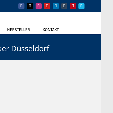
Facebook
X
Instagram
YouTube
LinkedIn
Tumblr
Pinterest
Vimeo
HERSTELLER
KONTAKT
ker Düsseldorf