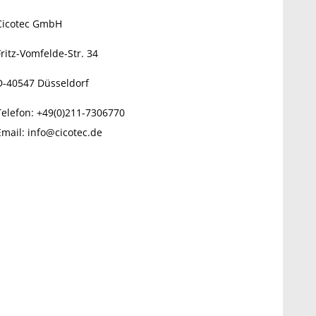
Cicotec GmbH
Fritz-Vomfelde-Str. 34
D-40547
Düsseldorf
Telefon:
+49(0)211-7306770
Email:
info@cicotec.de