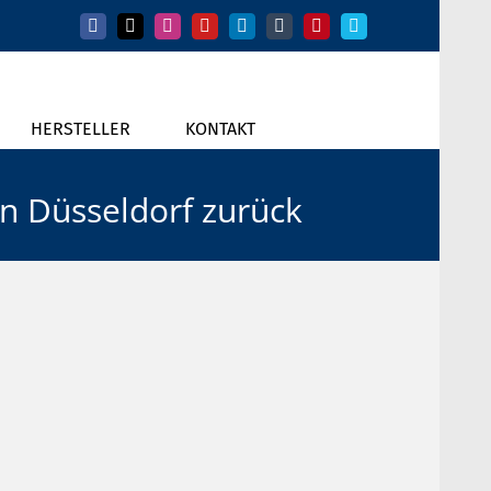
Facebook
X
Instagram
YouTube
LinkedIn
Tumblr
Pinterest
Vimeo
HERSTELLER
KONTAKT
in Düsseldorf zurück