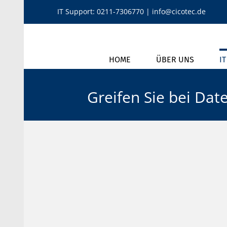
Zum
IT Support:
0211-7306770
|
info@cicotec.de
Inhalt
springen
HOME
ÜBER UNS
I
Greifen Sie bei Dat