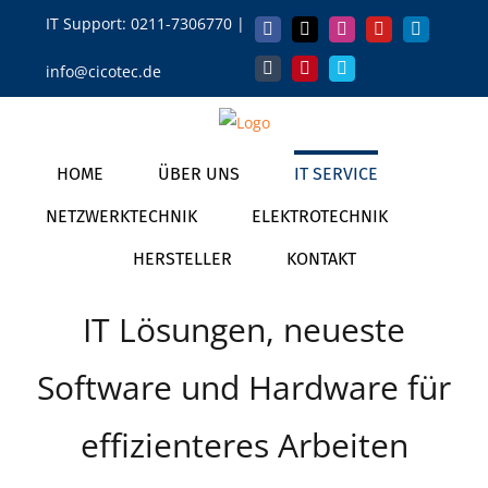
Zum
IT Support:
0211-7306770
|
Facebook
X
Instagram
YouTube
LinkedIn
Inhalt
info@cicotec.de
springen
Tumblr
Pinterest
Vimeo
HOME
ÜBER UNS
IT SERVICE
NETZWERKTECHNIK
ELEKTROTECHNIK
HERSTELLER
KONTAKT
IT Lösungen, neueste
Software und Hardware für
effizienteres Arbeiten