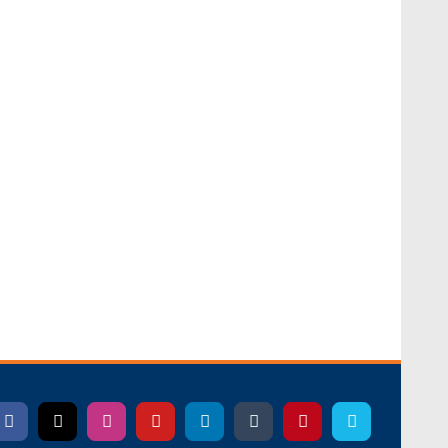
Facebook
X
Instagram
YouTube
LinkedIn
Tumblr
Pinterest
Vimeo