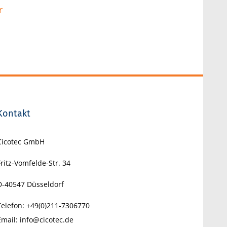
r
IPhone 8 Gerüchte
IPhone ein
Januar 19th, 2017
|
0 Kommentare
August 10th, 2
Kontakt
Cicotec GmbH
Fritz-Vomfelde-Str. 34
D-40547
Düsseldorf
Telefon:
+49(0)211-7306770
Email:
info@cicotec.de