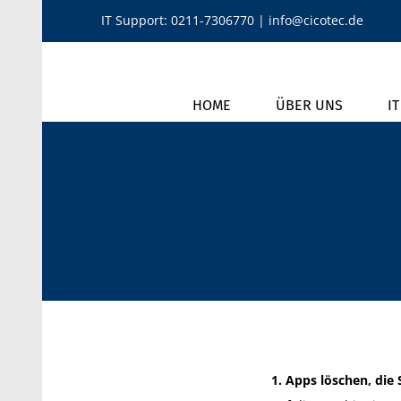
Zum
IT Support:
0211-7306770
|
info@cicotec.de
Inhalt
springen
HOME
ÜBER UNS
I
1. Apps löschen, die 