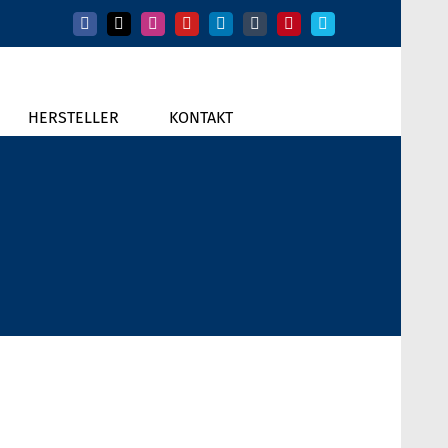
Facebook
X
Instagram
YouTube
LinkedIn
Tumblr
Pinterest
Vimeo
HERSTELLER
KONTAKT