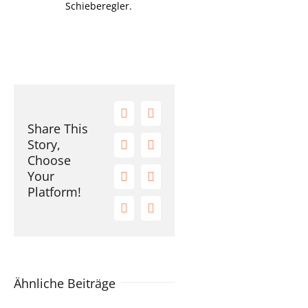
Schieberegler.
Facebook
X
Share This
Story,
Reddit
LinkedIn
Choose
Your
Tumblr
Pinterest
Platform!
Vk
E-
Mail
Ähnliche Beiträge