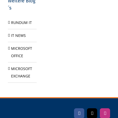
Weitere Blog
´s
RUNDUM IT
IT NEWS
MICROSOFT
OFFICE
MICROSOFT
EXCHANGE
Facebook
X
Instag