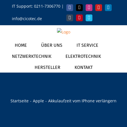
Zum
IT Support:
0211-7306770
|
Facebook
X
Instagram
YouTube
LinkedIn
Inhalt
info@cicotec.de
springen
Tumblr
Pinterest
Vimeo
HOME
ÜBER UNS
IT SERVICE
NETZWERKTECHNIK
ELEKTROTECHNIK
HERSTELLER
KONTAKT
Startseite
Apple
Akkulaufzeit vom IPhone verlängern