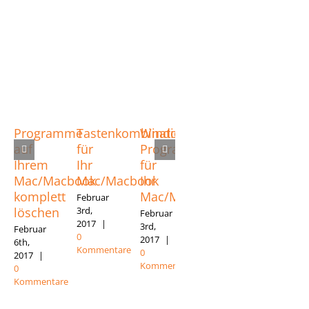
Programme
Tastenkombinationen
Windows
IPhone
IPhone
auf
für
Programme
8
einrich
Ihrem
Ihr
für
Gerüchte
August
10th,
Mac/Macbook
Mac/Macbook
Ihr
Januar
2016
|
19th,
komplett
Mac/Macbook
Februar
0
2017
|
3rd,
löschen
Februar
Komment
0
2017
|
3rd,
Februar
Kommentare
0
2017
|
6th,
Kommentare
0
2017
|
Kommentare
0
Kommentare