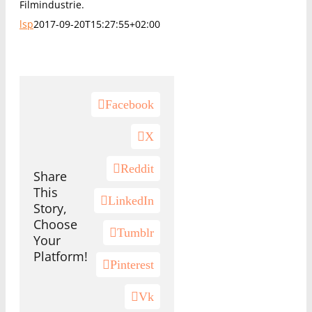
Filmindustrie.
lsp
2017-09-20T15:27:55+02:00
Facebook
X
Reddit
Share
This
LinkedIn
Story,
Choose
Tumblr
Your
Platform!
Pinterest
Vk