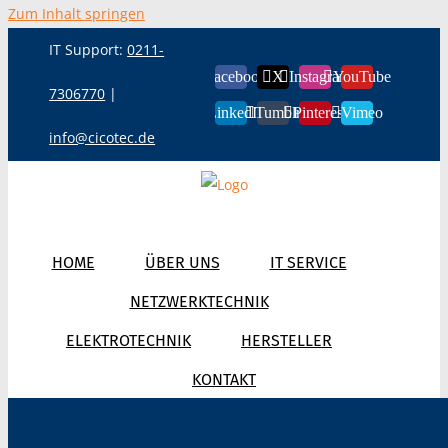
Zum Inhalt springen
IT Support:
0211-
Facebook
X
Instagram
YouTube
7306770
|
LinkedIn
Tumblr
Pinterest
Vimeo
info@cicotec.de
HOME
ÜBER UNS
IT SERVICE
NETZWERKTECHNIK
ELEKTROTECHNIK
HERSTELLER
KONTAKT