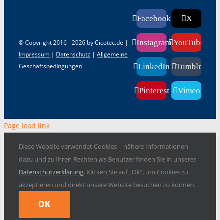
Facebook
X
Instagram
YouTube
© Copyright 2016 -
2026 by Cicotec.de |
Impressum
|
Datenschutz
|
Allgemeine
Geschäftsbedingungen
LinkedIn
Tumblr
Pinterest
Vimeo
Page load link
Diese Website verwendet Cookies – nähere Informationen
dazu und zu Ihren Rechten als Benutzer finden Sie in unserer
Datenschutzerklärung
. Klicken Sie auf „Ok“, um Cookies zu
akzeptieren und direkt unsere Website besuchen zu können.
OK