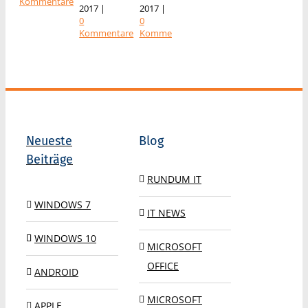
Kommentare
2017
|
2017
|
2017
|
14th,
0
0
0
2017
|
Kommentare
Kommentare
Kommenta
0
Kommentare
Neueste
Blog
Beiträge
RUNDUM IT
WINDOWS 7
IT NEWS
WINDOWS 10
MICROSOFT
OFFICE
ANDROID
MICROSOFT
APPLE