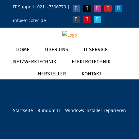
Zum
IT Support:
0211-7306770
|
Facebook
X
Instagram
YouTube
LinkedIn
Inhalt
info@cicotec.de
springen
Tumblr
Pinterest
Vimeo
HOME
ÜBER UNS
IT SERVICE
NETZWERKTECHNIK
ELEKTROTECHNIK
HERSTELLER
KONTAKT
Startseite
Rundum IT
Windows Installer reparieren