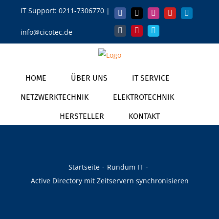
Zum
IT Support:
0211-7306770
|
Facebook
X
Instagram
YouTube
LinkedIn
Inhalt
info@cicotec.de
springen
Tumblr
Pinterest
Vimeo
HOME
ÜBER UNS
IT SERVICE
NETZWERKTECHNIK
ELEKTROTECHNIK
HERSTELLER
KONTAKT
Startseite
Rundum IT
Active Directory mit Zeitservern synchronisieren