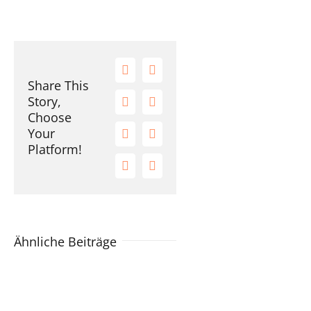
Facebook
X
Share This
Story,
Reddit
LinkedIn
Choose
Your
Tumblr
Pinterest
Platform!
Vk
E-
Mail
Ähnliche Beiträge