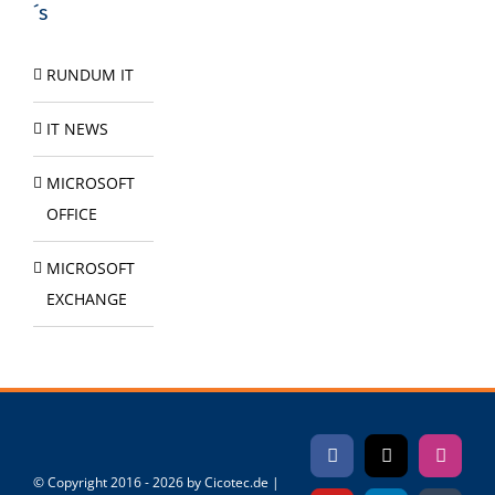
´s
RUNDUM IT
IT NEWS
MICROSOFT
OFFICE
MICROSOFT
EXCHANGE
Facebook
X
Instag
© Copyright 2016 -
2026 by Cicotec.de |