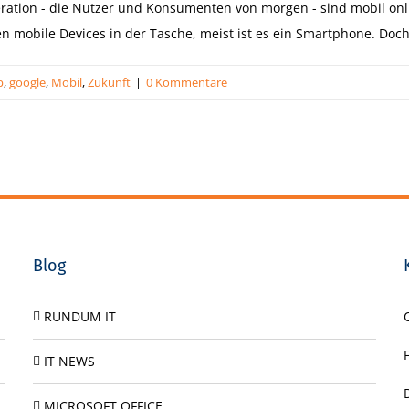
tion - die Nutzer und Konsumenten von morgen - sind mobil onli
ben mobile Devices in der Tasche, meist ist es ein Smartphone. Doc
p
,
google
,
Mobil
,
Zukunft
|
0 Kommentare
Blog
RUNDUM IT
IT NEWS
MICROSOFT OFFICE