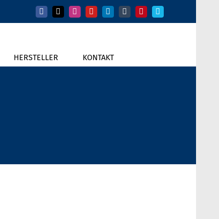
Facebook
X
Instagram
YouTube
LinkedIn
Tumblr
Pinterest
Vimeo
HERSTELLER
KONTAKT