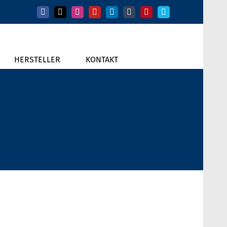
Facebook
X
Instagram
YouTube
LinkedIn
Tumblr
Pinterest
Vimeo
HERSTELLER
KONTAKT