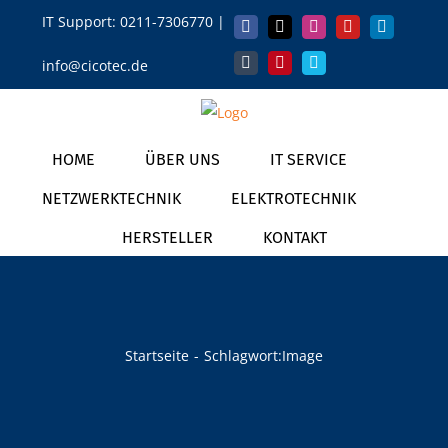
Zum
IT Support:
0211-7306770
|
Facebook
X
Instagram
YouTube
LinkedIn
Inhalt
info@cicotec.de
springen
Tumblr
Pinterest
Vimeo
HOME
ÜBER UNS
IT SERVICE
NETZWERKTECHNIK
ELEKTROTECHNIK
HERSTELLER
KONTAKT
Startseite
Schlagwort:
Image