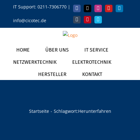
Zum
IT Support:
0211-7306770
|
Facebook
X
Instagram
YouTube
LinkedIn
Inhalt
info@cicotec.de
springen
Tumblr
Pinterest
Vimeo
HOME
ÜBER UNS
IT SERVICE
NETZWERKTECHNIK
ELEKTROTECHNIK
HERSTELLER
KONTAKT
Startseite
Schlagwort:
Herunterfahren