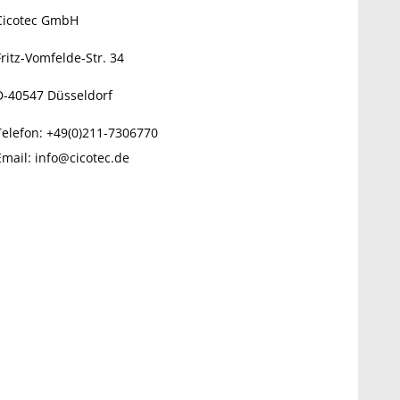
Cicotec GmbH
Fritz-Vomfelde-Str. 34
D-40547
Düsseldorf
Telefon:
+49(0)211-7306770
Email:
info@cicotec.de