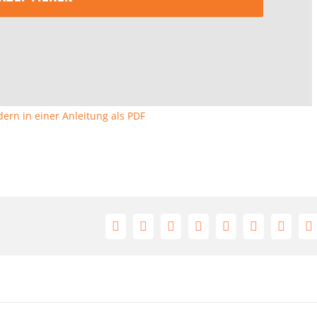
ern in einer Anleitung als PDF
Facebook
X
Reddit
LinkedIn
Tumblr
Pinterest
Vk
E
M