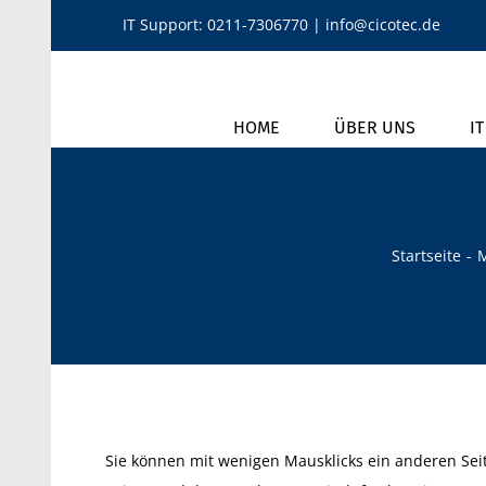
Zum
IT Support:
0211-7306770
|
info@cicotec.de
Inhalt
springen
HOME
ÜBER UNS
I
Startseite
M
Sie können mit wenigen Mausklicks ein anderen Se