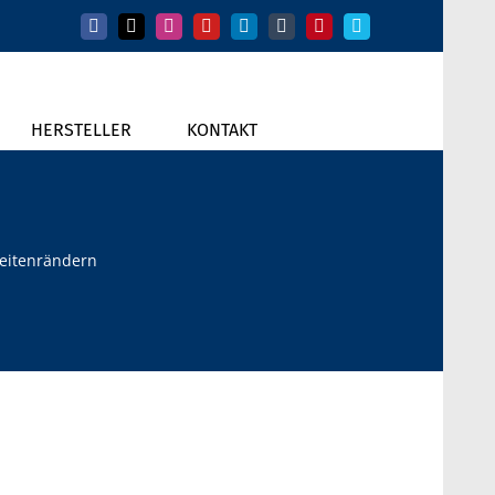
Facebook
X
Instagram
YouTube
LinkedIn
Tumblr
Pinterest
Vimeo
HERSTELLER
KONTAKT
Seitenrändern