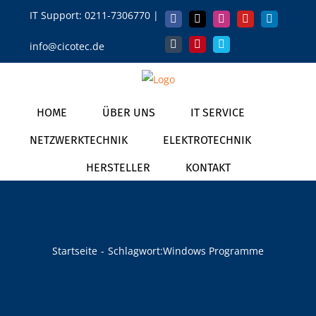
Zum
IT Support:
0211-7306770
|
Facebook
X
Instagram
YouTube
LinkedIn
Inhalt
info@cicotec.de
springen
Tumblr
Pinterest
Vimeo
HOME
ÜBER UNS
IT SERVICE
NETZWERKTECHNIK
ELEKTROTECHNIK
HERSTELLER
KONTAKT
Startseite
Schlagwort:
Windows Programme