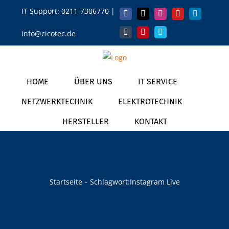
Zum
IT Support:
0211-7306770
|
Facebook
X
Instagram
YouTube
LinkedIn
Inhalt
info@cicotec.de
springen
Tumblr
Pinterest
Vimeo
HOME
ÜBER UNS
IT SERVICE
NETZWERKTECHNIK
ELEKTROTECHNIK
HERSTELLER
KONTAKT
Startseite
Schlagwort:
Instagram Live