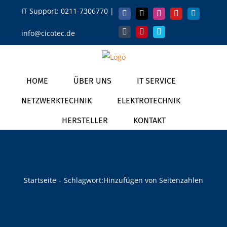
Zum
IT Support:
0211-7306770
|
Facebook
X
Instagram
YouTube
LinkedIn
Inhalt
info@cicotec.de
springen
Tumblr
Pinterest
Vimeo
HOME
ÜBER UNS
IT SERVICE
NETZWERKTECHNIK
ELEKTROTECHNIK
HERSTELLER
KONTAKT
Startseite
Schlagwort:
Hinzufügen von Seitenzahlen