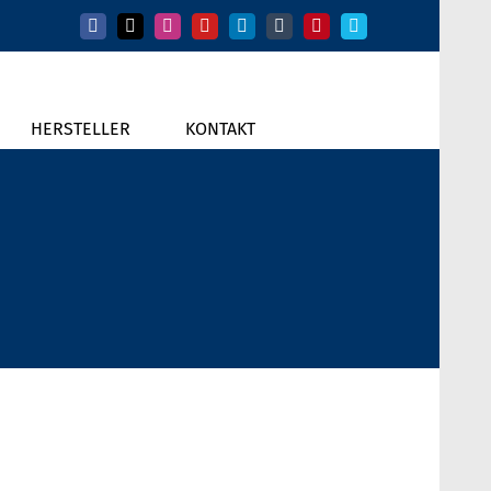
Facebook
X
Instagram
YouTube
LinkedIn
Tumblr
Pinterest
Vimeo
HERSTELLER
KONTAKT