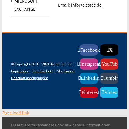
MICROSOFT
Email:
info@cicotec.de
EXCHANGE
Facebook
X
Instagram
YouTube
© Copyright 2016 -
2026 by Cicotec.de |
Impressum
|
Datenschutz
|
Allgemeine
Geschäftsbedingungen
LinkedIn
Tumblr
Pinterest
Vimeo
Page load link
Diese Website verwendet Cookies – nähere Informationen