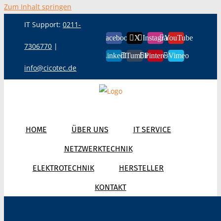
Zum Inhalt springen
IT Support:
0211-
Facebook
X
Instagram
YouTube
7306770
|
LinkedIn
Tumblr
Pinterest
Vimeo
info@cicotec.de
HOME
ÜBER UNS
IT SERVICE
NETZWERKTECHNIK
ELEKTROTECHNIK
HERSTELLER
KONTAKT