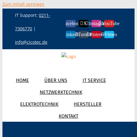
Zum Inhalt springen
IT Support:
0211-
Facebook
X
Instagram
YouTube
7306770
|
LinkedIn
Tumblr
Pinterest
Vimeo
info@cicotec.de
HOME
ÜBER UNS
IT SERVICE
NETZWERKTECHNIK
ELEKTROTECHNIK
HERSTELLER
KONTAKT