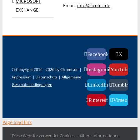
MICROSOFT
Email:
info@cicotec.de
EXCHANGE
Facebook
X
Instagram
YouTube
© Copyright 2016 -
2026 by Cicotec.de |
Impressum
|
Datenschutz
|
Allgemeine
Geschäftsbedingungen
LinkedIn
Tumblr
Pinterest
Vimeo
Page load link
Diese Website verwendet Cookies – nähere Informationen