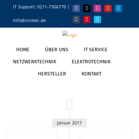
Zum
IT Support:
0211-7306770
|
Facebook
X
Instagram
YouTube
LinkedIn
Inhalt
info@cicotec.de
springen
Tumblr
Pinterest
Vimeo
HOME
ÜBER UNS
IT SERVICE
NETZWERKTECHNIK
ELEKTROTECHNIK
HERSTELLER
KONTAKT
Januar 2017